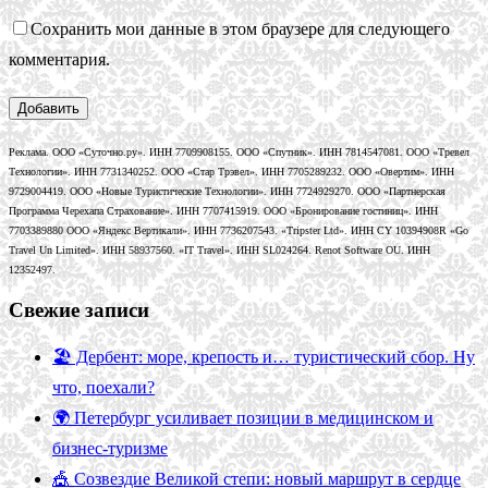
Сохранить мои данные в этом браузере для следующего
комментария.
Реклама. ООО «Суточно.ру». ИНН 7709908155. ООО «Спутник». ИНН 7814547081. ООО «Тревел
Технологии». ИНН 7731340252. ООО «Стар Трэвел». ИНН 7705289232. ООО «Овертим». ИНН
9729004419. ООО «Новые Туристические Технологии». ИНН 7724929270. ООО «Партнерская
Программа Черехапа Страхование». ИНН 7707415919. ООО «Бронирование гостиниц». ИНН
7703389880 ООО «Яндекс Вертикали». ИНН 7736207543. «Tripster Ltd». ИНН CY 10394908R «Go
Travel Un Limited». ИНН 58937560. «IT Travel». ИНН SL024264. Renot Software OU. ИНН
12352497.
Свежие записи
🏖️ Дербент: море, крепость и… туристический сбор. Ну
что, поехали?
🌍 Петербург усиливает позиции в медицинском и
бизнес-туризме
🎪 Созвездие Великой степи: новый маршрут в сердце