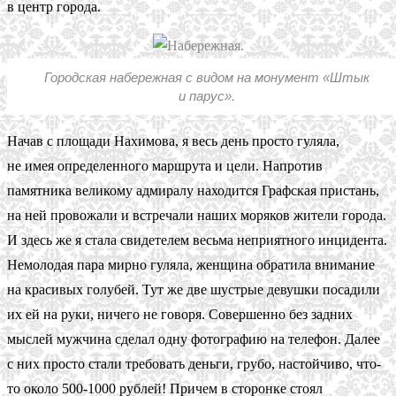
в центр города.
Городская набережная с видом на монумент «Штык
и парус».
Начав с площади Нахимова, я весь день просто гуляла,
не имея определенного маршрута и цели. Напротив
памятника великому адмиралу находится Графская пристань,
на ней провожали и встречали наших моряков жители города.
И здесь же я стала свидетелем весьма неприятного инцидента.
Немолодая пара мирно гуляла, женщина обратила внимание
на красивых голубей. Тут же две шустрые девушки посадили
их ей на руки, ничего не говоря. Совершенно без задних
мыслей мужчина сделал одну фотографию на телефон. Далее
с них просто стали требовать деньги, грубо, настойчиво, что-
то около 500-1000 рублей! Причем в сторонке стоял