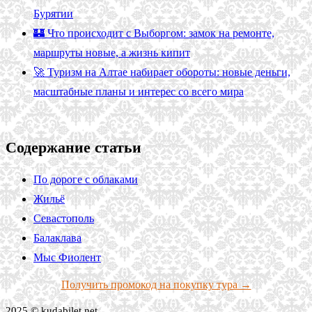
Бурятии
🏰 Что происходит с Выборгом: замок на ремонте,
маршруты новые, а жизнь кипит
🚀 Туризм на Алтае набирает обороты: новые деньги,
масштабные планы и интерес со всего мира
Содержание статьи
По дороге с облаками
Жильё
Севастополь
Балаклава
Мыс Фиолент
Получить промокод на покупку тура →
2025 © kudabilet.net