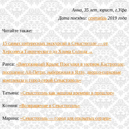
Анна, 35 лет, юрист, г.Уфа
Дата поездки:
сентябрь
2019 года
Читайте также:
15 самых интересных экскурсий в Севастополе — от
Херсонеса Таврического до Храма Солнца →
Раиса:
«Внесезонный Крым: Прогулки в уютном Кастрополе,
посещение Ай-Петри, набережная в Ялте, дворцо-парковые
комплексы и город-герой Севастополь»
Татьяна:
«Севастополь как машина времени в прошлое»
Ксения:
«Возвращение в Севастополь»
Марина:
«Севастополь — город для открытых сердец»