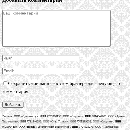
Сохранить мои данные в этом браузере для следующего
комментария.
Реклама. ООО «Суточно.ру». ИНН 7709908155. ООО «Спутник». ИНН 7814547081. ООО «Тревел
Технологии». ИНН 7731340252. ООО «Стар Трэвел». ИНН 7705289232. ООО «Овертим». ИНН
9729004419. ООО «Новые Туристические Технологии». ИНН 7724929270. ООО «Партнерская