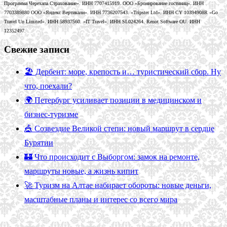
Программа Черехапа Страхование». ИНН 7707415919. ООО «Бронирование гостиниц». ИНН
7703389880 ООО «Яндекс Вертикали». ИНН 7736207543. «Tripster Ltd». ИНН CY 10394908R «Go
Travel Un Limited». ИНН 58937560. «IT Travel». ИНН SL024264. Renot Software OU. ИНН
12352497.
Свежие записи
🏖️ Дербент: море, крепость и… туристический сбор. Ну
что, поехали?
🌍 Петербург усиливает позиции в медицинском и
бизнес-туризме
🎪 Созвездие Великой степи: новый маршрут в сердце
Бурятии
🏰 Что происходит с Выборгом: замок на ремонте,
маршруты новые, а жизнь кипит
🚀 Туризм на Алтае набирает обороты: новые деньги,
масштабные планы и интерес со всего мира