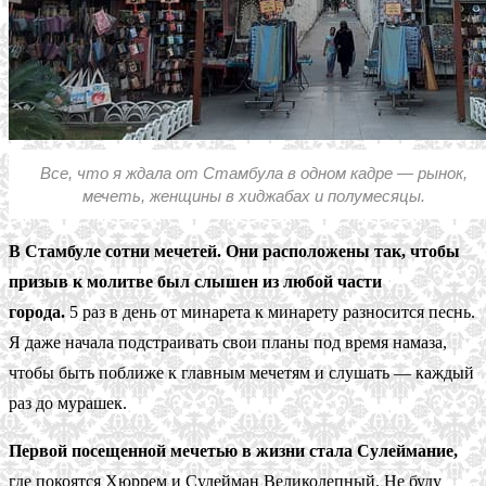
Все, что я ждала от Стамбула в одном кадре — рынок,
мечеть, женщины в хиджабах и полумесяцы.
В Стамбуле сотни мечетей. Они расположены так, чтобы
призыв к молитве был слышен из любой части
города.
5 раз в день от минарета к минарету разносится песнь.
Я даже начала подстраивать свои планы под время намаза,
чтобы быть поближе к главным мечетям и слушать — каждый
раз до мурашек.
Первой посещенной мечетью в жизни стала Сулеймание,
где покоятся Хюррем и Сулейман Великолепный. Не буду