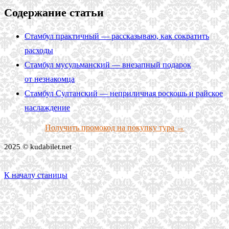
Содержание статьи
Стамбул практичный — рассказываю, как сократить
расходы
Стамбул мусульманский — внезапный подарок
от незнакомца
Стамбул Султанский — неприличная роскошь и райское
наслаждение
Получить промокод на покупку тура →
2025 © kudabilet.net
К началу станицы