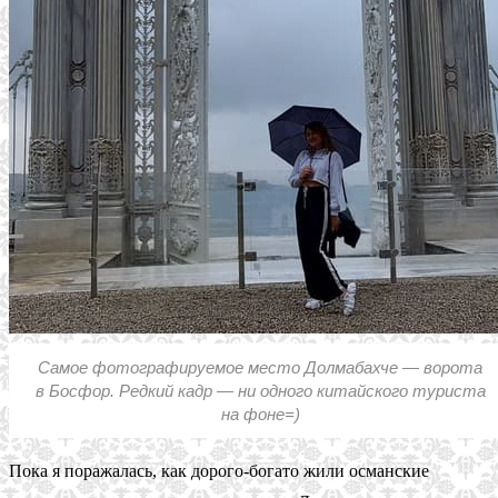
Самое фотографируемое место Долмабахче — ворота
в Босфор. Редкий кадр — ни одного китайского туриста
на фоне=)
Пока я поражалась, как дорого-богато жили османские