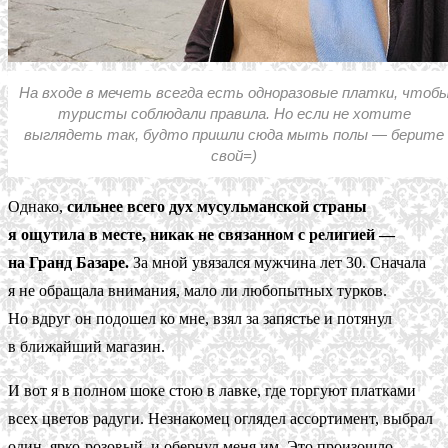
На входе в мечеть всегда есть одноразовые платки, чтоб
туристы соблюдали правила. Но если не хотите
выглядеть так, будто пришли сюда мыть полы — берите
свой=)
Однако,
сильнее всего дух мусульманской страны
я ощутила в месте, никак не связанном с религией —
на Гранд Базаре.
За мной увязался мужчина лет 30. Сначала
я не обращала внимания, мало ли любопытных турков.
Но вдруг он подошел ко мне, взял за запястье и потянул
в ближайший магазин.
И вот я в полном шоке стою в лавке, где торгуют платками
всех цветов радуги. Незнакомец оглядел ассортимент, выбрал
один, ярко-розовый, и обернул меня им. Это произошло