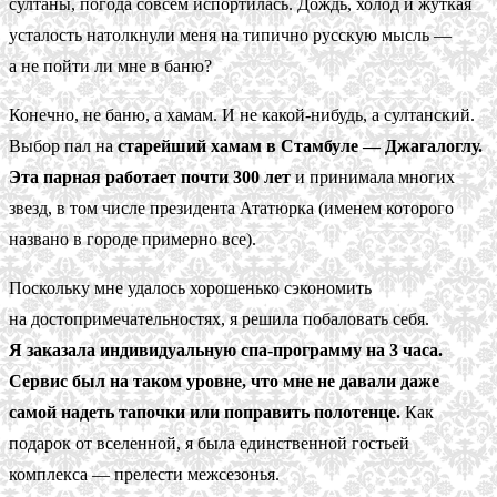
султаны, погода совсем испортилась. Дождь, холод и жуткая
усталость натолкнули меня на типично русскую мысль —
а не пойти ли мне в баню?
Конечно, не баню, а хамам. И не какой-нибудь, а султанский.
Выбор пал на
старейший хамам в Стамбуле — Джагалоглу.
Эта парная работает почти 300 лет
и принимала многих
звезд, в том числе президента Ататюрка (именем которого
названо в городе примерно все).
Поскольку мне удалось хорошенько сэкономить
на достопримечательностях, я решила побаловать себя.
Я заказала индивидуальную спа-программу на 3 часа.
Сервис был на таком уровне, что мне не давали даже
самой надеть тапочки или поправить полотенце.
Как
подарок от вселенной, я была единственной гостьей
комплекса — прелести межсезонья.