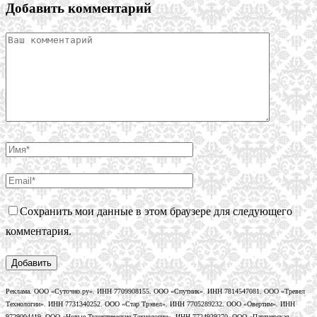
Добавить комментарий
Сохранить мои данные в этом браузере для следующего
комментария.
Реклама. ООО «Суточно.ру». ИНН 7709908155. ООО «Спутник». ИНН 7814547081. ООО «Тревел
Технологии». ИНН 7731340252. ООО «Стар Трэвел». ИНН 7705289232. ООО «Овертим». ИНН
9729004419. ООО «Новые Туристические Технологии». ИНН 7724929270. ООО «Партнерская