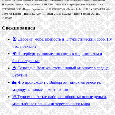
Программа Черехапа Страхование». ИНН 7707415919. ООО «Бронирование гостиниц». ИНН
7703389880 ООО «Яндекс Вертикали». ИНН 7736207543. «Tripster Ltd». ИНН CY 10394908R «Go
Travel Un Limited». ИНН 58937560. «IT Travel». ИНН SL024264. Renot Software OU. ИНН
12352497.
Свежие записи
🏖️ Дербент: море, крепость и… туристический сбор. Ну
что, поехали?
🌍 Петербург усиливает позиции в медицинском и
бизнес-туризме
🎪 Созвездие Великой степи: новый маршрут в сердце
Бурятии
🏰 Что происходит с Выборгом: замок на ремонте,
маршруты новые, а жизнь кипит
🚀 Туризм на Алтае набирает обороты: новые деньги,
масштабные планы и интерес со всего мира