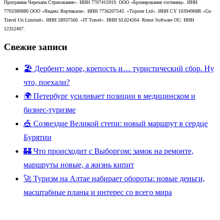
Программа Черехапа Страхование». ИНН 7707415919. ООО «Бронирование гостиниц». ИНН
7703389880 ООО «Яндекс Вертикали». ИНН 7736207543. «Tripster Ltd». ИНН CY 10394908R «Go
Travel Un Limited». ИНН 58937560. «IT Travel». ИНН SL024264. Renot Software OU. ИНН
12352497.
Свежие записи
🏖️ Дербент: море, крепость и… туристический сбор. Ну
что, поехали?
🌍 Петербург усиливает позиции в медицинском и
бизнес-туризме
🎪 Созвездие Великой степи: новый маршрут в сердце
Бурятии
🏰 Что происходит с Выборгом: замок на ремонте,
маршруты новые, а жизнь кипит
🚀 Туризм на Алтае набирает обороты: новые деньги,
масштабные планы и интерес со всего мира