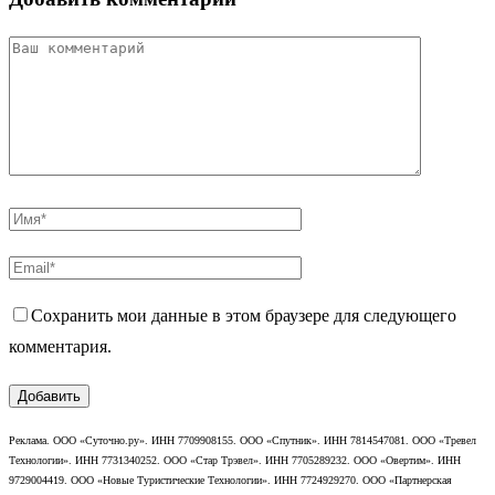
Сохранить мои данные в этом браузере для следующего
комментария.
Реклама. ООО «Суточно.ру». ИНН 7709908155. ООО «Спутник». ИНН 7814547081. ООО «Тревел
Технологии». ИНН 7731340252. ООО «Стар Трэвел». ИНН 7705289232. ООО «Овертим». ИНН
9729004419. ООО «Новые Туристические Технологии». ИНН 7724929270. ООО «Партнерская