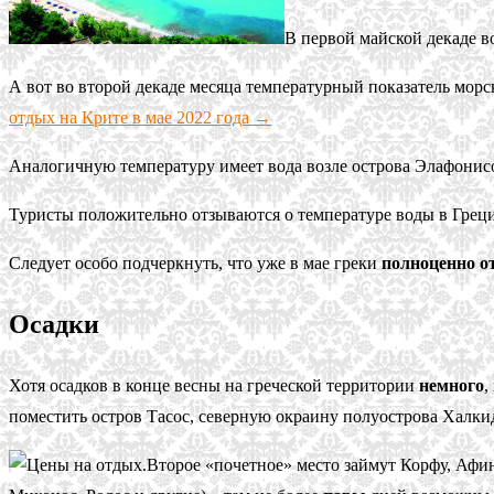
В первой майской декаде в
А вот во второй декаде месяца температурный показатель морс
отдых на Крите в мае 2022 года →
Аналогичную температуру имеет вода возле острова Элафонисо
Туристы положительно отзываются о температуре воды в Греци
Следует особо подчеркнуть, что уже в мае греки
полноценно о
Осадки
Хотя осадков в конце весны на греческой территории
немного
,
поместить остров Тасос, северную окраину полуострова Халки
Второе «почетное» место займут Корфу, Афи