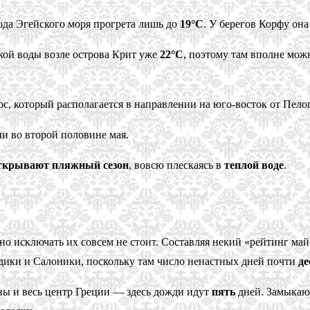
ода Эгейского моря прогрета лишь до
19°C
. У берегов Корфу она
кой воды возле острова Крит уже
22°C
, поэтому там вполне мож
с, который располагается в направлении на юго-восток от Пело
и во второй половине мая.
ткрывают пляжный сезон
, вовсю плескаясь в
теплой воде
.
 но исключать их совсем не стоит. Составляя некий «рейтинг 
дики и Салоники, поскольку там число ненастных дней почти
де
ны и весь центр Греции — здесь дожди идут
пять
дней. Замыкают