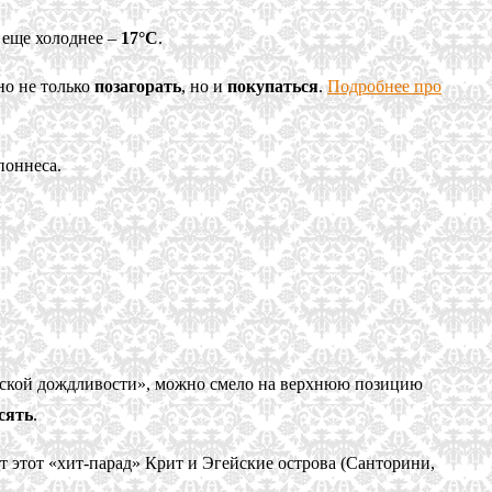
 еще холоднее –
17°C
.
но не только
позагорать
, но и
покупаться
.
Подробнее про
поннеса.
майской дождливости», можно смело на верхнюю позицию
сять
.
 этот «хит-парад» Крит и Эгейские острова (Санторини,