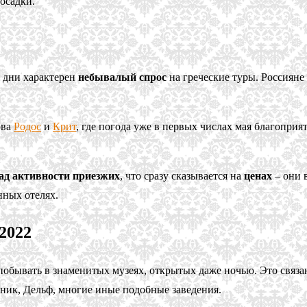
осадки.
, дни характерен
небывалый спрос
на греческие туры. Россиян
ова
Родос
и
Крит
, где погода уже в первых числах мая благоприя
д активности приезжих
, что сразу сказывается на
ценах
– они 
нных отелях.
2022
побывать в знаменитых музеях, открытых даже ночью. Это связан
ник, Дельф, многие иные подобные заведения.