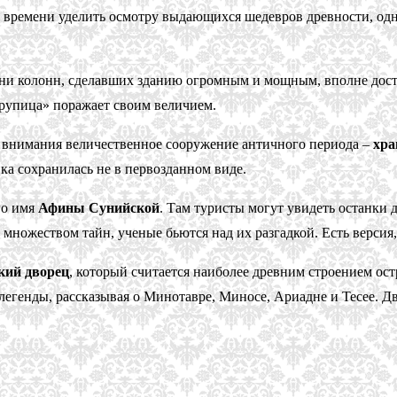
 времени уделить осмотру выдающихся шедевров древности, одн
ни колонн, сделавших зданию огромным и мощным, вполне досто
«крупица» поражает своим величием.
з внимания величественное сооружение античного периода –
хра
ка сохранилась не в первозданном виде.
го имя
Афины Сунийской
. Там туристы могут увидеть останки 
 множеством тайн, ученые бьются над их разгадкой. Есть версия
кий дворец
, который считается наиболее древним строением ос
легенды, рассказывая о Минотавре, Миносе, Ариадне и Тесее. Д