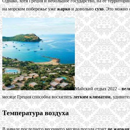
Однако, хотя Греция и небольшое государство, на ее территори
на морском побережье уже
жарко
и довольно
сухо
. Это можно
Майский отдых 2022 –
вел
месяце Греция способна восхитить
легким климатом
, удивит
Температура воздуха
В начале последнего весеннего месяца погода стоит
не жаркая