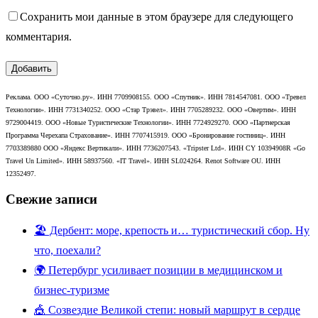
Сохранить мои данные в этом браузере для следующего
комментария.
Реклама. ООО «Суточно.ру». ИНН 7709908155. ООО «Спутник». ИНН 7814547081. ООО «Тревел
Технологии». ИНН 7731340252. ООО «Стар Трэвел». ИНН 7705289232. ООО «Овертим». ИНН
9729004419. ООО «Новые Туристические Технологии». ИНН 7724929270. ООО «Партнерская
Программа Черехапа Страхование». ИНН 7707415919. ООО «Бронирование гостиниц». ИНН
7703389880 ООО «Яндекс Вертикали». ИНН 7736207543. «Tripster Ltd». ИНН CY 10394908R «Go
Travel Un Limited». ИНН 58937560. «IT Travel». ИНН SL024264. Renot Software OU. ИНН
12352497.
Свежие записи
🏖️ Дербент: море, крепость и… туристический сбор. Ну
что, поехали?
🌍 Петербург усиливает позиции в медицинском и
бизнес-туризме
🎪 Созвездие Великой степи: новый маршрут в сердце