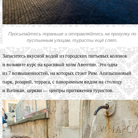
Просыпайтесь пораньше и отправляйтесь на прогулку по
пустынным улицам, туристы ещё спят.
Запаситесь вкусной водой из городских питьевых колонок
и возьмите курс на красивый холм Авентин. Это одна
из 7 возвышенностей, на которых стоит Рим. Апельсиновый
парк, розарий, терраса, с панорамным видом на столицу
и Ватикан, церкви — центры притяжения туристов.