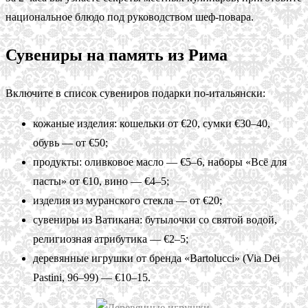
национальное блюдо под руководством шеф-повара.
Сувениры на память из Рима
Включите в список сувениров подарки по-итальянски:
кожаные изделия: кошельки от €20, сумки €30–40,
обувь — от €50;
продукты: оливковое масло — €5–6, наборы «Всё для
пасты» от €10, вино — €4–5;
изделия из муранского стекла — от €20;
сувениры из Ватикана: бутылочки со святой водой,
религиозная атрибутика — €2–5;
деревянные игрушки от бренда «Bartolucci» (Via Dei
Pastini, 96–99) — €10–15.