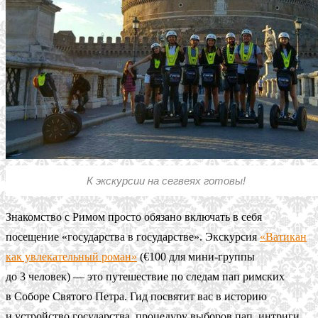
К экскурсии на сегвеях готовы!
Знакомство с Римом просто обязано включать в себя
посещение «государства в государстве». Экскурсия
«Ватикан
как увлекательный роман»
(€100 для мини-группы
до 3 человек) — это путешествие по следам пап римских
в Соборе Святого Петра. Гид посвятит вас в историю
и устройство государства, процедуру выборов пап, интриги.