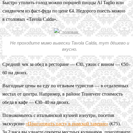
Быстро утолить голод можно порцией пиццы Al Taglio или
сэндвичем из фаст-фуда по цене €4. Недорого поесть можно
в столовых «Tavola Calda».
Не проходите мимо вывески Tavola Calda, тут дёшево и
вкусно.
Средний чек за обед в ресторане — €30, ужин с вином — €50–
60 на двоих.
Выгодные цены на еду по отзывам туристов — в отдаленных
местах от центра. Например, в районе Trastevere стоимость
обеда в кафе — €30–40 на двоих.
Познакомьтесь с итальянской кухней изнутри, посетив
экскурсию
«Приготовить пасту в римской таверне»
(€75).
За 2 часа вы узнаете секреты местных кулинаров, приготовите