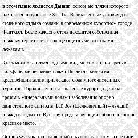
в этом плане является Дананг
, основные пляжи которого
находятся полуострове Son Tra. Великолепные условия для
семейного отдыха созданы в современном курортном городе
Фантхьет. Возле каждого отеля находится собственная
пляжная территория с солнцезащитными зонтиками,
лежаками.
Здесь можно заняться водными видами спорта, поиграть в
гольф. Белые песчаные пляжи Нячанга с видом на
красивейший залив привлекают сюда многочисленных
туристов. Город известен и в качестве курорта, где лечат
грязями, минеральными водами заболевания опорно-
двигательного аппарата. Бай Зоу (Шелковичный) – лучший
пляж для отдыха в Вунгтау, представляющий собой спокойное
красивое место.
Остров Фукуок, превращенный в курортную зону в середине