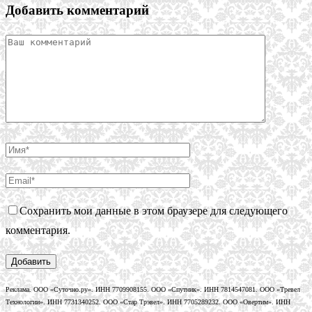
Добавить комментарий
Сохранить мои данные в этом браузере для следующего
комментария.
Реклама. ООО «Суточно.ру». ИНН 7709908155. ООО «Спутник». ИНН 7814547081. ООО «Тревел
Технологии». ИНН 7731340252. ООО «Стар Трэвел». ИНН 7705289232. ООО «Овертим». ИНН