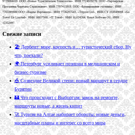
9729004419. ООО «Новые Туристические Технологии». ИНН 7724929270. ООО «Партнерская
Программа Черехапа Страхование». ИНН 7707415919. ООО «Бронирование гостиниц». ИНН
7703389880 ООО «Яндекс Вертикали». ИНН 7736207543. «Tripster Ltd». ИНН CY 10394908R «Go
Travel Un Limited». ИНН 58937560. «IT Travel». ИНН SL024264. Renot Software OU. ИНН
12352497.
Свежие записи
🏖️ Дербент: море, крепость и… туристический сбор. Ну
что, поехали?
🌍 Петербург усиливает позиции в медицинском и
бизнес-туризме
🎪 Созвездие Великой степи: новый маршрут в сердце
Бурятии
🏰 Что происходит с Выборгом: замок на ремонте,
маршруты новые, а жизнь кипит
🚀 Туризм на Алтае набирает обороты: новые деньги,
масштабные планы и интерес со всего мира