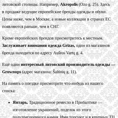
литовской столицы. Например,
Akropolis
(Ozo g. 25). Здесь
в продаже ведущие европейские бренды одежды и обуви.
Цены ниже, чем в Москве, а новые коллекции в странах ЕС
появляются раньше, чем в СНГ.
Кроме европейских брендов присмотритесь к местным.
Заслуживает внимания одежда Grizas,
один из магазинов
бренда находится по адресу Aušros Vartų g. 4.
Ещё один
интересный литовский производитель одежды —
Grownups
(адрес магазина: Šaltinių g. 11).
На память о поездке присмотрите что-нибудь из нашего
списка:
Янтарь.
Традиционное ремесло в Прибалтике —
изготовление украшений, поделок из этого
полудрагоценного камня. Ими торгуют и в крупных ТЦ