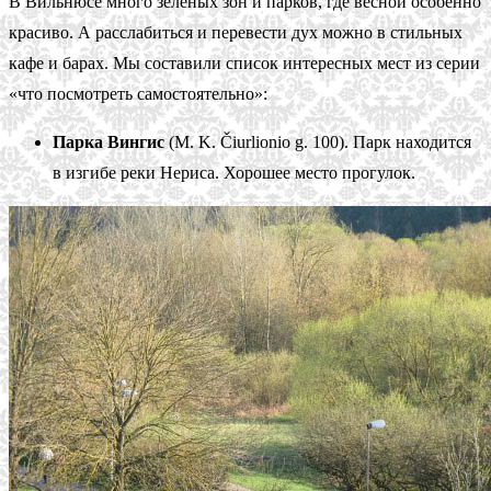
В Вильнюсе много зелёных зон и парков, где весной особенно
красиво. А расслабиться и перевести дух можно в стильных
кафе и барах. Мы составили список интересных мест из серии
«что посмотреть самостоятельно»:
Парка Вингис
(M. K. Čiurlionio g. 100). Парк находится
в изгибе реки Нериса. Хорошее место прогулок.