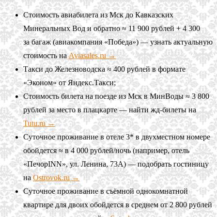
Стоимость авиабилета из Мск до Кавказских
Минеральных Вод и обратно ≈ 11 900 рублей + 4 300
за багаж (авиакомпания «Победа») — узнать актуальную
стоимость на
Aviasales.ru →
Такси до Железноводска ≈ 400 рублей в формате
«Эконом» от Яндекс.Такси;
Стоимость билета на поезде из Мск в МинВоды ≈ 3 800
рублей за место в плацкарте — найти жд-билеты на
Tutu.ru →
Суточное проживание в отеле 3* в двухместном номере
обойдется ≈ в 4 000 рублей/ночь (например, отель
«ПечорINN», ул. Ленина, 73А) — подобрать гостиницу
на
Ostrovok.ru →
Суточное проживание в съёмной однокомнатной
квартире для двоих обойдется в среднем от 2 800 рублей