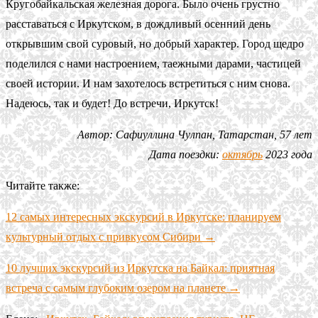
Кругобайкальская железная дорога. Было очень грустно
расставаться с Иркутском, в дождливый осенний день
открывшим свой суровый, но добрый характер. Город щедро
поделился с нами настроением, таежными дарами, частицей
своей истории. И нам захотелось встретиться с ним снова.
Надеюсь, так и будет! До встречи, Иркутск!
Автор: Сафиуллина Чулпан, Татарстан, 57 лет
Дата поездки:
октябрь
2023 года
Читайте также:
12 самых интересных экскурсий в Иркутске: планируем
культурный отдых с привкусом Сибири →
10 лучших экскурсий из Иркутска на Байкал: приятная
встреча с самым глубоким озером на планете →