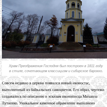
Храм Преображения Господня был построен в 1811 году
в стиле, сочетающем классицизм и сибирское барокко.
Совсем недавно в церкви появился новый иконостас,
выполненный из байкальских самоцветов. Его образ, чертежи
создавались по описанию и эскизам иконописца Михаила
Лутаенко. Уникальное каменное обрамление выполнено