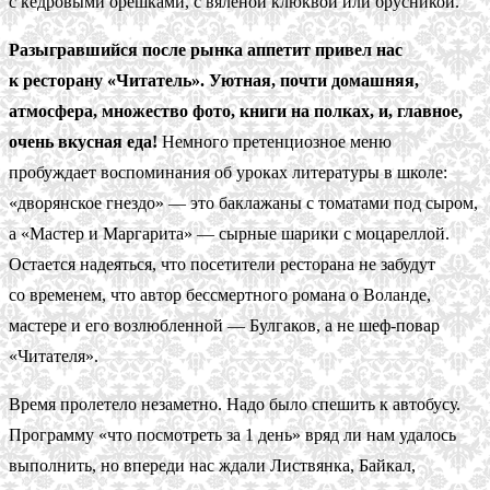
с кедровыми орешками, с вяленой клюквой или брусникой.
Разыгравшийся после рынка аппетит привел нас
к ресторану «Читатель». Уютная, почти домашняя,
атмосфера, множество фото, книги на полках, и, главное,
очень вкусная еда!
Немного претенциозное меню
пробуждает воспоминания об уроках литературы в школе:
«дворянское гнездо» — это баклажаны с томатами под сыром,
а «Мастер и Маргарита» — сырные шарики с моцареллой.
Остается надеяться, что посетители ресторана не забудут
со временем, что автор бессмертного романа о Воланде,
мастере и его возлюбленной — Булгаков, а не шеф-повар
«Читателя».
Время пролетело незаметно. Надо было спешить к автобусу.
Программу «что посмотреть за 1 день» вряд ли нам удалось
выполнить, но впереди нас ждали Листвянка, Байкал,