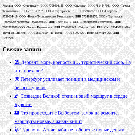
Реклама. ООО «Суточно.ру». ИНН 7709908155. ООО «Спутник». ИНН 7814547081. ООО «Тревел
Технологии». ИНН 7731340252. ООО «Стар Трэвел». ИНН 7705289232. ООО «Овертим». ИНН
9729004419. ООО «Новые Туристические Технологии». ИНН 7724929270. ООО «Партнерская
Программа Черехапа Страхование». ИНН 7707415919. ООО «Бронирование гостиниц». ИНН
7703389880 ООО «Яндекс Вертикали». ИНН 7736207543. «Tripster Ltd». ИНН CY 10394908R «Go
Travel Un Limited». ИНН 58937560. «IT Travel». ИНН SL024264. Renot Software OU. ИНН
12352497.
Свежие записи
🏖️ Дербент: море, крепость и… туристический сбор. Ну
что, поехали?
🌍 Петербург усиливает позиции в медицинском и
бизнес-туризме
🎪 Созвездие Великой степи: новый маршрут в сердце
Бурятии
🏰 Что происходит с Выборгом: замок на ремонте,
маршруты новые, а жизнь кипит
🚀 Туризм на Алтае набирает обороты: новые деньги,