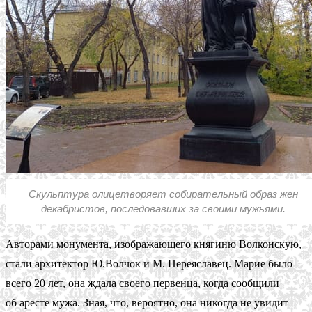
Скульптура олицетворяет собирательный образ жен
декабристов, последовавших за своими мужьями.
Авторами монумента, изображающего княгиню Волконскую,
стали архитектор Ю.Волчок и М. Переяславец. Марие было
всего 20 лет, она ждала своего первенца, когда сообщили
об аресте мужа. Зная, что, вероятно, она никогда не увидит